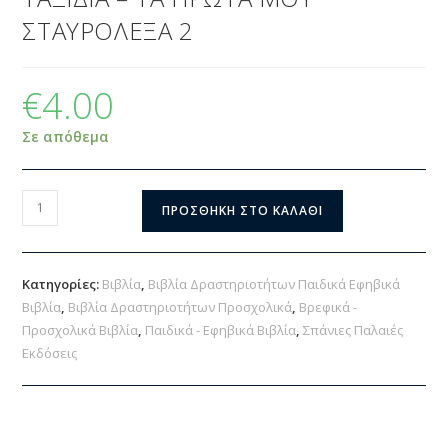
ΣΤΑΥΡΟΛΕΞΑ 2
€
4.00
Σε απόθεμα
ΠΡΟΣΘΉΚΗ ΣΤΟ ΚΑΛΆΘΙ
Κατηγορίες:
Βιβλία
,
Βιβλία Δραστηριοτήτων Παιδικά Εφηβικά
Βιβλία
,
Βιβλία Δραστηριοτήτων Προσχολικά
,
Βρεφικά -
Προσχολικά Βιβλία
,
Παιδικά - Εφηβικά Βιβλία
,
Σπάνιες Παλαιές
Εκδόσεις