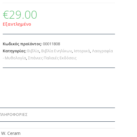
€
29.00
Εξαντλημένο
Κωδικός προϊόντος:
00011808
Κατηγορίες:
Βιβλία
,
Βιβλία Ενηλίκων
,
Ιστορικά
,
Λαογραφία
- Μυθολογία
,
Σπάνιες Παλαιές Εκδόσεις
ΠΛΗΡΟΦΟΡΊΕΣ
. W. Ceram