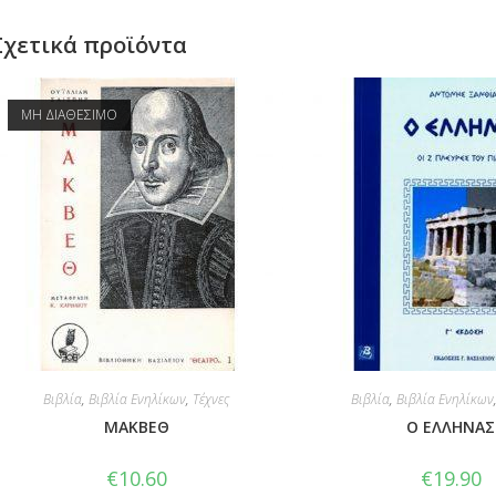
Σχετικά προϊόντα
ΜΗ ΔΙΑΘΕΣΙΜΟ
Βιβλία
,
Βιβλία Ενηλίκων
,
Τέχνες
Βιβλία
,
Βιβλία Ενηλίκων
ΜΑΚΒΕΘ
Ο ΕΛΛΗΝΑΣ
€
10.60
€
19.90