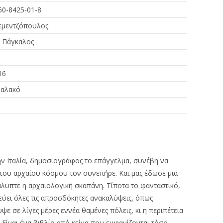
60-8425-01-8
εμεντζόπουλος
. Πάγκαλος
16
αλακό
την Ιταλία, δημοσιογράφος το επάγγελμα, συνέβη να
ου αρχαίου κόσμου τον συνεπήρε. Και μας έδωσε μια
λυπτε η αρχαιολογική σκαπάνη. Τίποτα το φανταστικό,
ύει όλες τις απροσδόκητες ανακαλύψεις, όπως
ε σε λίγες μέρες εννέα θαμένες πόλεις, κι η περιπέτεια
Είναι ένα βιβλίο από κείνα που εμφανίζονται τόσο