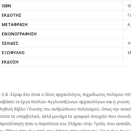
ISBN
9
ΕΚΔΌΤΗΣ
Γ
ΜΕΤΆΦΡΑΣΗ
Α
ΕΙΚΟΝΟΓΡΆΦΗΣΗ
ΣΕΛΊΔΕΣ
4
ΕΞΏΦΥΛΛΟ
Μ
ΈΚΔΟΣΗ
 Σ.Β. Σέραμ δεν είναι ο ίδιος αρχαιολόγος. Αιχμάλωτος πολέμου σ
ιαβάσει τα έργα πολλών Αγγλοσαξώνων αρχαιολόγων και η γνώση τ
ληθινή Βίβλο Γένεσης του ανθρώπινου πολιτισμού, όπως την ανεκά
ίποτα το υπερβολικό, αλλά μονάχα το γραφικό στοιχείο που συνοδε
προσδόκητη ήταν η περιπέτεια του Σλήμαν στην Τροία, που ανεκάλυψ
ου Έβανς στην Κνωσσό, του Κάρτερ στον τάφο του Τουτ-Αγχ-Αμων. 