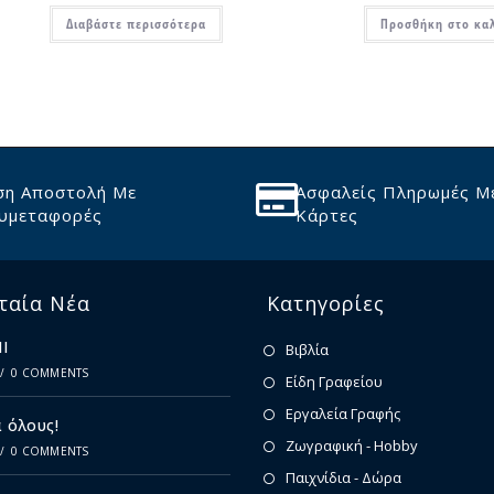
Διαβάστε περισσότερα
Προσθήκη στο κα
ση Αποστολή Με
Ασφαλείς Πληρωμές Μ
υμεταφορές
Κάρτες
ταία Νέα
Κατηγορίες
Ι
Βιβλία
/
0 COMMENTS
Είδη Γραφείου
Εργαλεία Γραφής
 όλους!
Ζωγραφική - Hobby
/
0 COMMENTS
Παιχνίδια - Δώρα