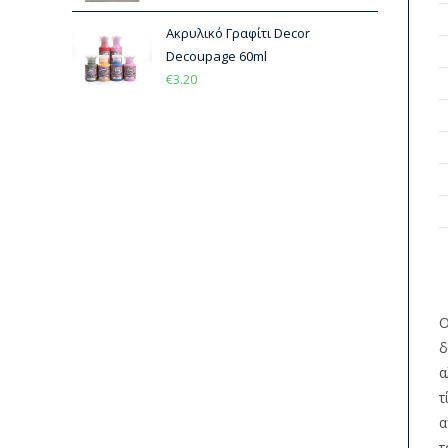
Ακρυλικό Γραφίτι Decor
Decoupage 60ml
€
3.20
Ο
δ
α
τ
α
τ