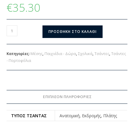
€
35.30
ΠΡΟΣΘΉΚΗ ΣΤΟ ΚΑΛΆΘΙ
Κατηγορίες:
Μέσης
,
Παιχνίδια - Δώρα
,
Σχολικά
,
Τσάντες
,
Τσάντες
- Πορτοφόλια
ΕΠΙΠΛΈΟΝ ΠΛΗΡΟΦΟΡΊΕΣ
ΤΎΠΟΣ ΤΣΆΝΤΑΣ
Ανατομική, Εκδρομής, Πλάτης