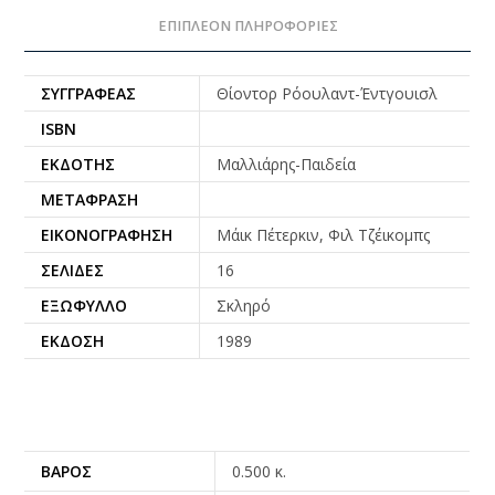
ΕΠΙΠΛΈΟΝ ΠΛΗΡΟΦΟΡΊΕΣ
ΣΥΓΓΡΑΦΈΑΣ
Θίοντορ Ρόουλαντ-Έντγουισλ
ISBN
ΕΚΔΌΤΗΣ
Μαλλιάρης-Παιδεία
ΜΕΤΆΦΡΑΣΗ
ΕΙΚΟΝΟΓΡΆΦΗΣΗ
Μάικ Πέτερκιν, Φιλ Τζέικομπς
ΣΕΛΊΔΕΣ
16
ΕΞΏΦΥΛΛΟ
Σκληρό
ΈΚΔΟΣΗ
1989
ΒΆΡΟΣ
0.500 κ.